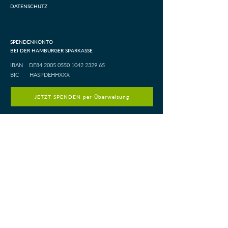
DATENSCHUTZ
SPENDENKONTO
BEI DER HAMBURGER SPARKASSE
IBAN DE84
2005 0550 1042 2329
65
BIC HASPDEHHXXX
JETZT SPENDEN per Überweisung