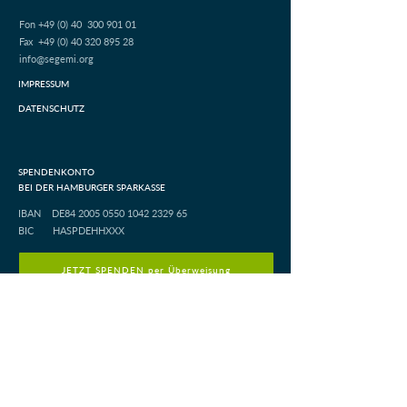
Fon +49 (0)
40
300 901 01
Fax +49 (0) 40 320 895 28
info@segemi.org
IMPRESSUM
DATENSCHUTZ
SPENDENKONTO
BEI DER HAMBURGER SPARKASSE
IBAN DE84
2005 0550 1042 2329
65
BIC HASPDEHHXXX
JETZT SPENDEN per Überweisung